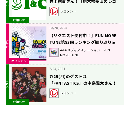
井上祐貴さん！【駒木根葵汰のレコ
メン！】
レコメン！
お知らせ
10/28, 2024
【リクエスト受付中！】FUN MORE
TUNE第83回ランキング振り返り＆
第84回 注目楽曲紹介
A&Gメディアステーション FUN
MORE TUNE
オリジナル
7/23, 2024
7/29(月)のゲストは
「FANTASTICS」の中島颯太さん！
【駒木根葵汰のレコメン！】
レコメン！
お知らせ