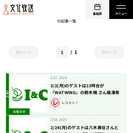
FANTASTICS
番組表
の記事一覧
1
前ページ
次ページ
2/27, 2026
3/2(月)のゲストは23時台が
『WATWING』の鈴木曉 さん福澤希
空さん！24時台は前半がAile The
レコメン！
Shotaさん、後半が
お知らせ
『FANTASTICS』の中島颯太さん
【駒木根葵汰のレコメン！】
2/18, 2025
2/24(月)のゲストは八木勇征さんと