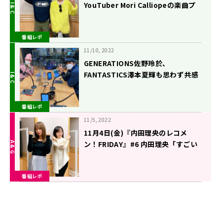
YouTuber Mori Calliopeの楽曲プ
ロデュースについて語る
番組レポ
11/10, 2022
GENERATIONS佐野玲於、
FANTASTICS澤本夏輝も思わず共感
するギリギリエピソードを語る
番組レポ
11/5, 2022
11月4日(金)『内田理央のレコメ
ン！FRIDAY』#6 内田理央「すごい
赤面しちゃって…！」
番組レポ