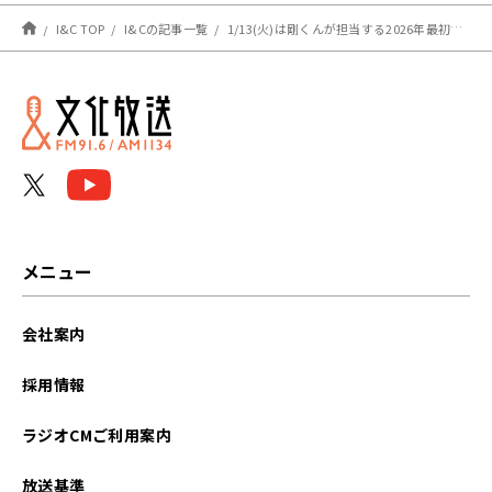
るめくトーク！」
I&C TOP
I&Cの記事一覧
1/13(火)は剛くんが担当する2026年最初のどんなもんヤ！
メニュー
会社案内
採用情報
ラジオCMご利用案内
放送基準