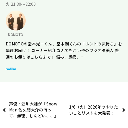
火 21:30～22:00
DOMOTO
DOMOTOの堂本光一くん、堂本剛くんの「ホントの気持ち」を
毎週お届け！ コーナー紹介 なんでもこいやのフツオタ美人 普
通のお便りはこちらまで！ 悩み、愚痴、…
声優・浪川大輔が『Snow
1/6（火）2026年のやりた
Man 佐久間大介の待っ
いことリストを大発表！
て、無理、しんどい、、』
に初登場！ 「じっくりで
はなく怒涛の展開！ めく