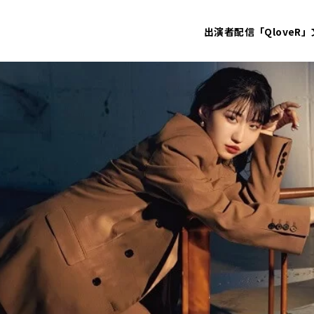
出演者
配信「QloveR」