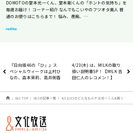
DOMOTOの堂本光一くん、堂本剛くんの「ホントの気持ち」を
毎週お届け！ コーナー紹介 なんでもこいやのフツオタ美人 普
通のお便りはこちらまで！ 悩み、愚痴、…
『日向坂46の「ひ」』ス
4/23(木) は、M!LKの取り
ペシャルウィークは上村ひ
扱い説明書SP！【M!LK 吉
なの、森本茉莉、高井俐香
田仁人のレコメン！】
が登場！ 「7回目のひな誕
祭」の裏話＆新コーナース
タート
I&C TOP
I&Cの記事一覧
4/21(火)のどんなもんヤは光一くん&剛くん、2人でお届けします🎶