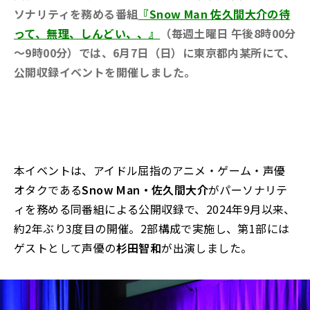
ソナリティを務める番組
『Snow Man 佐久間大介の待
って、無理、しんどい、、』
（毎週土曜日 午後8時00分
～9時00分）では、6月7日（日）に東京都内某所にて、
公開収録イベントを開催しました。
本イベントは、アイドル屈指のアニメ・ゲーム・声優
オタクである
Snow Man・佐久間大介
がパーソナリテ
ィを務める同番組による公開収録で、2024年9月以来、
約2年ぶり3度目の開催。2部構成で実施し、第1部には
ゲストとして声優の
杉田智和
が出演しました。