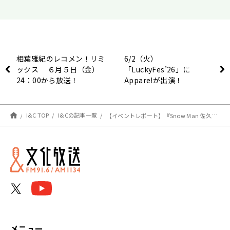
相葉雅紀のレコメン！リミ
6/2（火）
ックス ６月５日（金）
「LuckyFes’26」に
24：00から放送！
Appare!が出演！
I&C TOP
I&Cの記事一覧
【イベントレポート】『Snow Man 佐久間大介の待って、無理、しんどい、、』第1部のゲストに声優・杉田智和を迎え、3回目の公開収録イベントを開催！
メニュー