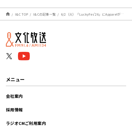
い、、』第1部のゲストに
声優・杉田智和を迎え、3
回目の公開収録イベントを
I&C TOP
I&Cの記事一覧
6/2（火）「LuckyFes’26」にAppare!が出演！
開催！
メニュー
会社案内
採用情報
ラジオCMご利用案内