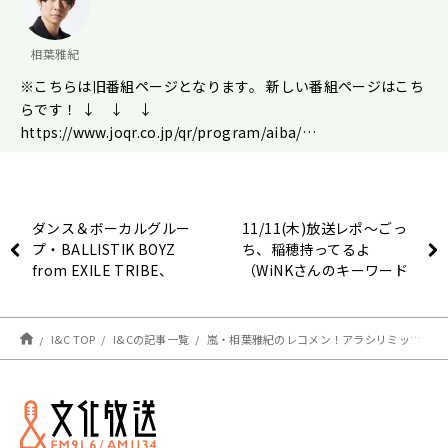
相葉雅紀
※こちらは旧番組ページとなります。 新しい番組ページはこち
らです！ ↓ ↓ ↓
https://www.joqr.co.jp/qr/program/aiba/…
ダンス＆ボーカルグルー
11/11(木)放送レポ〜ごっ
プ・BALLISTIK BOYZ
ち、稲穂持ってるよ
from EXILE TRIBE、
（WiNKさんのキーワード
11/22（月）～
に惜しくも選ばれなかった
『CultureZ』内コーナー
ワード）の巻〜
「8DAYS」 出演決定！
I&C TOP
I&Cの記事一覧
嵐・相葉雅紀のレコメン！アラシリミックス 2021年11月5日(金)【アシスタントねっちの放送後記！】