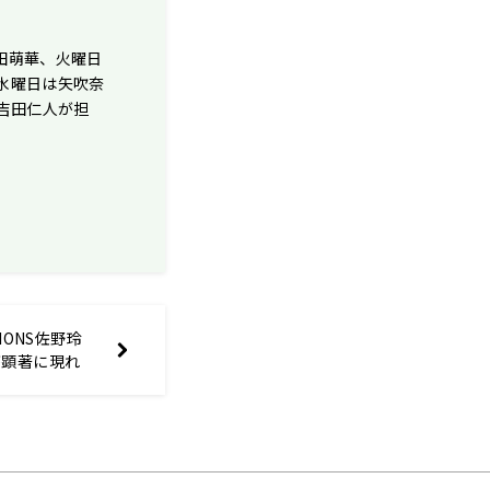
田萌華、火曜日
、水曜日は矢吹奈
・吉田仁人が担
IONS佐野玲
が顕著に現れ
いな」