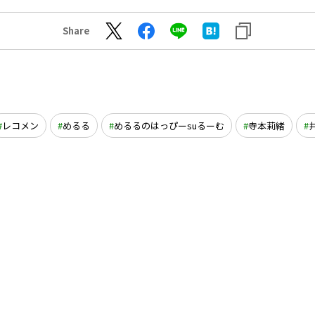
Share
レコメン
めるる
めるるのはっぴーsuるーむ
寺本莉緒