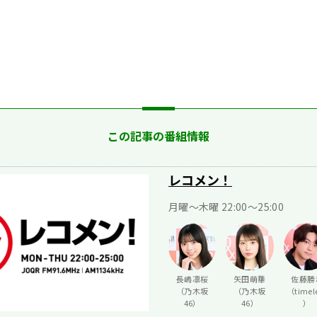
この記事の番組情報
レコメン！
月曜〜木曜 22:00〜25:00
長嶋凛桜
矢田萌華
佐藤勝
（乃木坂
（乃木坂
（timel
46）
46）
）