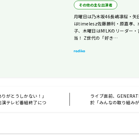
その他の主な出演者
月曜日は乃木坂46長嶋凛桜・矢
はtimelesz佐藤勝利・原嘉孝
子、木曜日はM!LKのリーダー
当！ Z世代の「好き…
ありがとうしかない！」
ライブ直前、GENERAT
出演テレビ番組終了につ
於「みんなの取り組み
るツアーになったらい