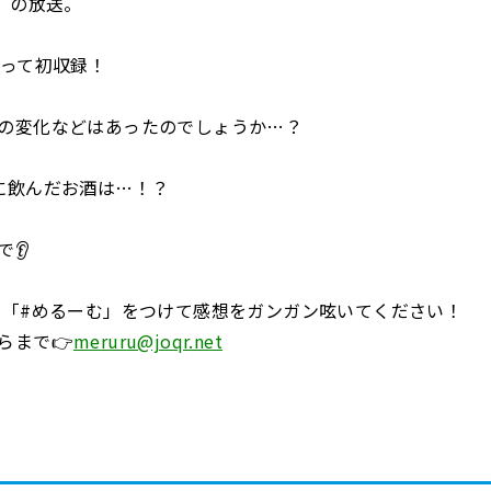
水）の放送。
なって初収録！
の変化などはあったのでしょうか…？
に飲んだお酒は…！？
👂
 「#めるーむ」をつけて感想をガンガン呟いてください！
らまで👉
meruru@joqr.net