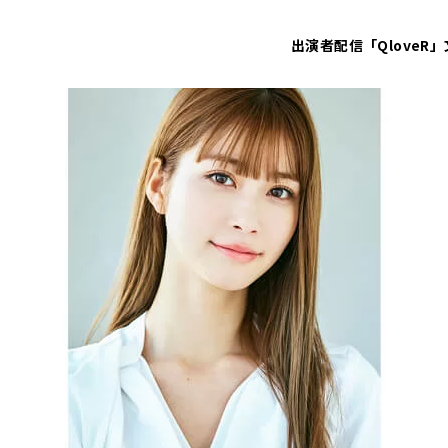
出演者
配信「QloveR」