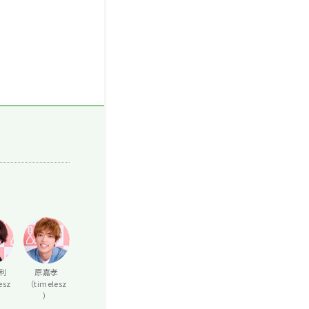
利
原嘉孝
esz
（timelesz
）