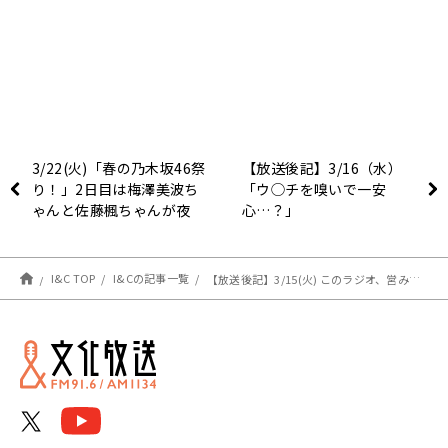
3/22(火)「春の乃木坂46祭
【放送後記】3/16（水）
り！」2日目は梅澤美波ち
「ウ◯チを嗅いで一安
ゃんと佐藤楓ちゃんが夜
心…？」
10時から生登場！
I&C TOP
I&Cの記事一覧
【放送後記】3/15(火) このラジオ、営みのBGMにもピッタリです！