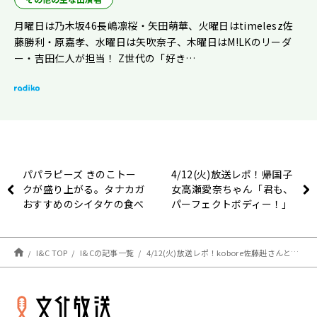
月曜日は乃木坂46長嶋凛桜・矢田萌華、火曜日はtimelesz佐
藤勝利・原嘉孝、水曜日は矢吹奈子、木曜日はM!LKのリーダ
ー・吉田仁人が担当！ Z世代の「好き…
パパラピーズ きのこトー
4/12(火)放送レポ！帰国子
クが盛り上がる。タナカガ
女高瀬愛奈ちゃん「君も、
おすすめのシイタケの食べ
パーフェクトボディー！」
方とは？
I&C TOP
I&Cの記事一覧
4/12(火)放送レポ！kobore佐藤赳さんと田中そらさんとハチャメチャな放送！