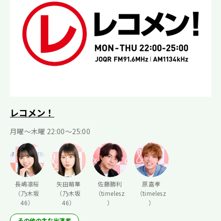
レコメン！
月曜〜木曜 22:00〜25:00
長嶋凛桜
矢田萌華
佐藤勝利
原嘉孝
（乃木坂
（乃木坂
（timelesz
（timelesz
46）
46）
）
）
その他の主な出演者