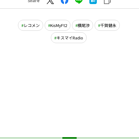
Share
レコメン
KisMyFt2
横尾渉
千賀健永
キスマイRadio