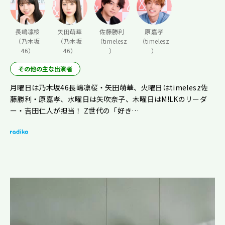
長嶋凛桜
矢田萌華
佐藤勝利
原嘉孝
（乃木坂
（乃木坂
（timelesz
（timelesz
46）
46）
）
）
その他の主な出演者
月曜日は乃木坂46長嶋凛桜・矢田萌華、火曜日はtimelesz佐
藤勝利・原嘉孝、水曜日は矢吹奈子、木曜日はM!LKのリーダ
ー・吉田仁人が担当！ Z世代の「好き…