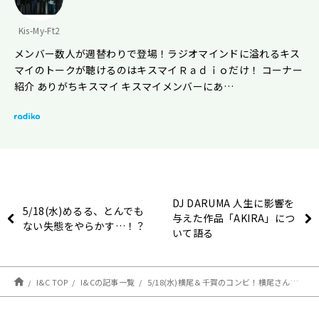
Kis-My-Ft2
メンバー数人が週替わりで登場！ラジオマインドに溢れるキス
マイのトークが聴けるのはキスマイＲａｄｉｏだけ！ コーナー
紹介 ありがちキスマイ キスマイメンバーにあ…
DJ DARUMA 人生に影響を
5/18(水)めるる、とんでも
与えた作品「AKIRA」につ
ない失態をやらかす…！？
いて語る
I&C TOP
I&Cの記事一覧
5/18(水)横尾＆千賀のコンビ！横尾さんがお誕生日を迎えますよ！