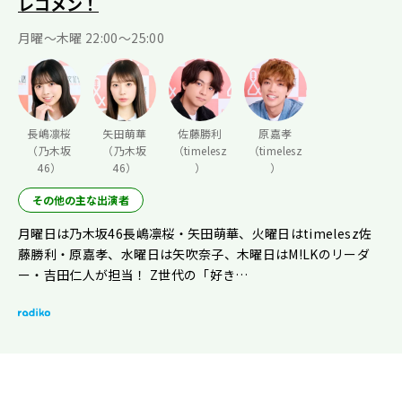
レコメン！
月曜〜木曜 22:00〜25:00
長嶋凛桜
矢田萌華
佐藤勝利
原嘉孝
（乃木坂
（乃木坂
（timelesz
（timelesz
46）
46）
）
）
その他の主な出演者
月曜日は乃木坂46長嶋凛桜・矢田萌華、火曜日はtimelesz佐
藤勝利・原嘉孝、水曜日は矢吹奈子、木曜日はM!LKのリーダ
ー・吉田仁人が担当！ Z世代の「好き…