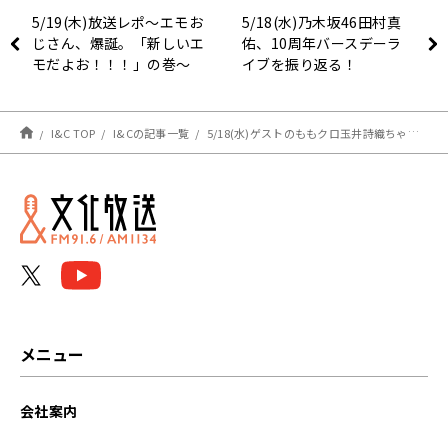
5/19(木)放送レポ〜エモお
5/18(水)乃木坂46田村真
じさん、爆誕。「新しいエ
佑、10周年バースデーラ
モだよお！！！」の巻〜
イブを振り返る！
I&C TOP
I&Cの記事一覧
5/18(水)ゲストのももクロ玉井詩織ちゃんと、ラジオやってるって感じ？
メニュー
会社案内