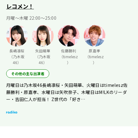
レコメン！
月曜〜木曜 22:00〜25:00
長嶋凛桜
矢田萌華
佐藤勝利
原嘉孝
（乃木坂
（乃木坂
（timelesz
（timelesz
46）
46）
）
）
その他の主な出演者
月曜日は乃木坂46長嶋凛桜・矢田萌華、火曜日はtimelesz佐
藤勝利・原嘉孝、水曜日は矢吹奈子、木曜日はM!LKのリーダ
ー・吉田仁人が担当！ Z世代の「好き…