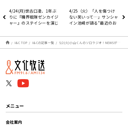
4/24(月)世古口凌、1年ぶ
4/25（火）「人を傷つけ
りに『機界戦隊ゼンカイジ
ない笑いって…」サンシャ
ャー』のステイシーを演じ
イン池崎が語る“最近のお
た心境を明かす！
笑い”
I&C TOP
I&Cの記事一覧
5/2(火)小山くんのソロラジオ！NEWSが出演決定したMETOROCKのお話です！
メニュー
会社案内