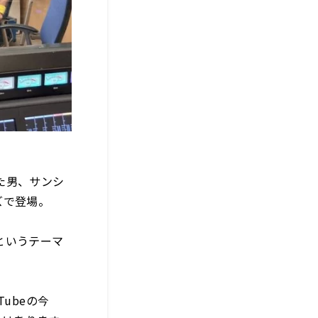
た男、サンシ
ズで登場。
というテーマ
ubeの今