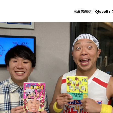
出演者
配信「QloveR」