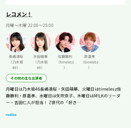
レコメン！
月曜〜木曜 22:00〜25:00
長嶋凛桜
矢田萌華
佐藤勝利
原嘉孝
（乃木坂
（乃木坂
（timelesz
（timelesz
46）
46）
）
）
その他の主な出演者
月曜日は乃木坂46長嶋凛桜・矢田萌華、火曜日はtimelesz佐
藤勝利・原嘉孝、水曜日は矢吹奈子、木曜日はM!LKのリーダ
ー・吉田仁人が担当！ Z世代の「好き…