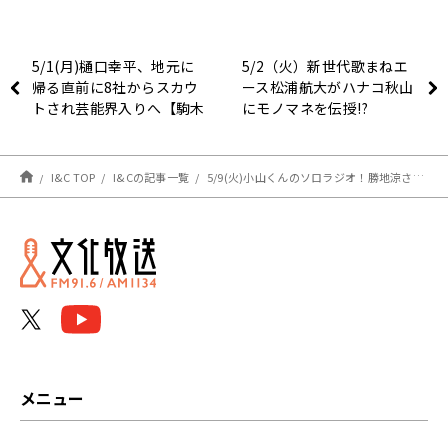
5/1(月)樋口幸平、地元に
5/2（火）新世代歌まねエ
帰る直前に8社からスカウ
ース松浦航大がハナコ秋山
トされ芸能界入りへ【駒木
にモノマネを伝授!?
根葵汰のレコメン！】
I&C TOP
I&Cの記事一覧
5/9(火)小山くんのソロラジオ！勝地涼さん、シゲさんとのエピソード！
メニュー