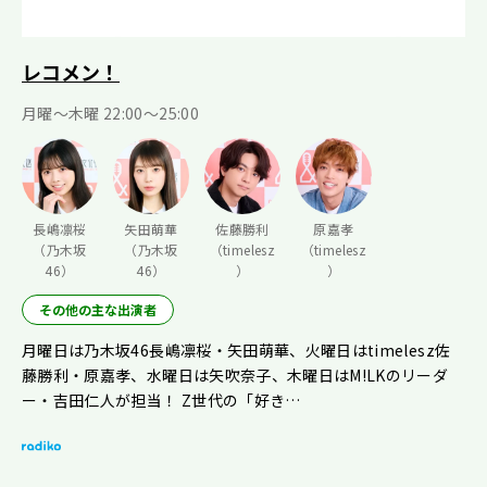
レコメン！
月曜〜木曜 22:00〜25:00
長嶋凛桜
矢田萌華
佐藤勝利
原嘉孝
（乃木坂
（乃木坂
（timelesz
（timelesz
46）
46）
）
）
その他の主な出演者
月曜日は乃木坂46長嶋凛桜・矢田萌華、火曜日はtimelesz佐
藤勝利・原嘉孝、水曜日は矢吹奈子、木曜日はM!LKのリーダ
ー・吉田仁人が担当！ Z世代の「好き…