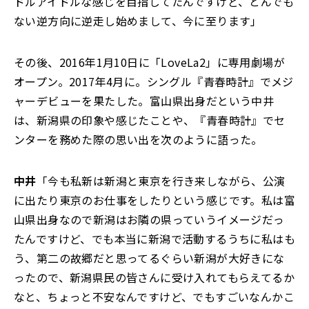
ドルアイドルな感じを目指してたんですけど、とんでも
ない逆方向に逆走し始めまして、今に至ります」
その後、2016年1月10日に「LoveLa2」に専用劇場が
オープン。2017年4月に。シングル『青春時計』でメジ
ャーデビューを果たした。富山県出身だという中井
は、新潟県の印象や感じたことや、『青春時計』でセ
ンターを務めた際の思い出を次のように語った。
中井
「今も私新は新潟と東京を行き来しながら、公演
に出たり東京のお仕事をしたりという感じです。私は富
山県出身なので新潟はお隣の県っていうイメージだっ
たんですけど、でも本当に新潟で活動するうちに私はも
う、第二の故郷だと思ってるぐらい新潟が大好きにな
ったので、新潟県民の皆さんに受け入れてもらえてるか
なと、ちょっと不安なんですけど、でもすごいなんかこ