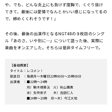
や、でも、どんな炎上にも負けず度胸で、くぐり抜け
てきて、最後には愛情でなんとかいい感じになってるの
で、締めくくれそうです！」
その後、最後の出演作となるNGT48の９枚目のシング
ル『あのさ、いや別に…』について語った後、実際に
楽曲をオンエアした。そちらは是非タイムフリーで。
【番組概要】
タイトル：レコメン！
放送日 ：毎週月〜木曜日22時00分〜25時00分
出演者 ：■22時〜24時
月）駒木根葵汰 火）秋山寛貴
水）矢吹奈子 木）吉田仁人
■24時〜25時 月〜木）今江大地