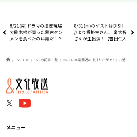
8/21(月)ドラマの撮影現場
8/31(木)のゲストはDISH
で駒木根が買った蒙古タン
//より橘柊生さん、 泉大智
メンを食べたのは誰だ！？
さんが生出演！【吉田仁人
【駒木根葵汰のレコメ
のレコメン！】
ン！】
I&C TOP
I&Cの記事一覧
NGT48卒業間近の中井りかがアイドル活動を振り返る！「卒業コンサートはめちゃくちゃ楽しかった」
メニュー