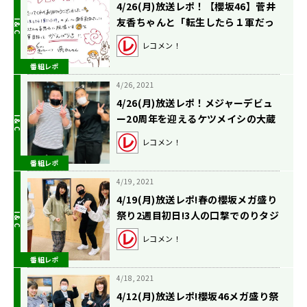
4/26(月)放送レポ！【櫻坂46】菅井
友香ちゃんと「転生したら１軍だっ
た件」で大盛り上がり！
レコメン！
番組レポ
4/26, 2021
4/26(月)放送レポ！メジャーデビュ
ー20周年を迎えるケツメイシの大蔵
さんが登場！
レコメン！
番組レポ
4/19, 2021
4/19(月)放送レポ!春の櫻坂メガ盛り
祭り2週目初日!3人の口撃でのりタジ
タジ!!
レコメン！
番組レポ
4/18, 2021
4/12(月)放送レポ!櫻坂46メガ盛り祭