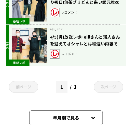
り初日!無茶ブリどんと来い武元唯衣
ちゃん!
レコメン！
番組レポ
4/6, 2021
4/5(月)放送レポ! eillさんと瑛人さん
を迎えてオシャレとは程遠い内容で
お届け!?
レコメン！
番組レポ
1
前ページ
次ページ
年月別で見る