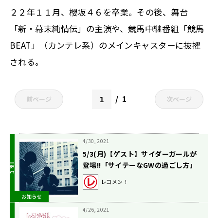
２２年１１月、櫻坂４６を卒業。その後、舞台
「新・幕末純情伝」の主演や、競馬中継番組「競馬
BEAT」（カンテレ系）のメインキャスターに抜擢
される。
1
前ページ
次ページ
4/30, 2021
5/3(月)【ゲスト】サイダーガールが
登場!!「サイテーなGWの過ごし方」
大募集!!
レコメン！
お知らせ
4/26, 2021