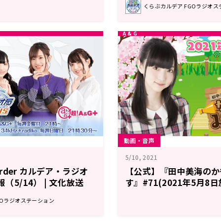
くらぶカルデア FGOラジオス
動画・音声
5/10, 2021
 Order カルデア・ラジオ
【公式】『田中美海のか
報（5/14） | 文化放送
す』#71(2021年5月8
GOラジオステーション