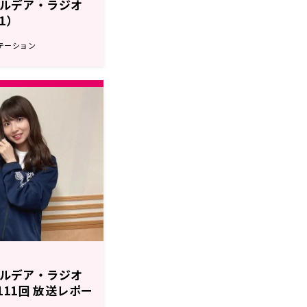
r カルデア・ラジオ
21）
テーション
r カルデア・ラジオ
第111回 放送レポー