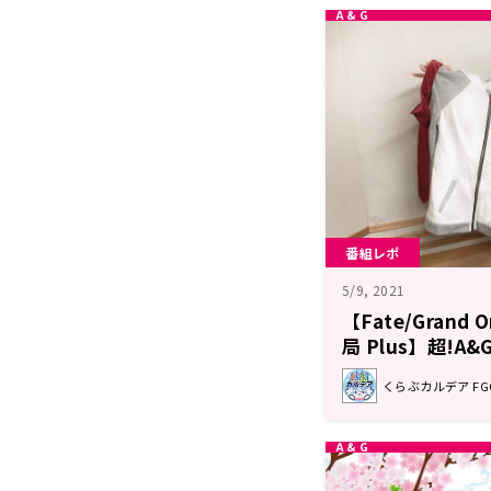
番組レポ
5/9, 2021
【Fate/Grand
局 Plus】超!A
ト
くらぶカルデア F