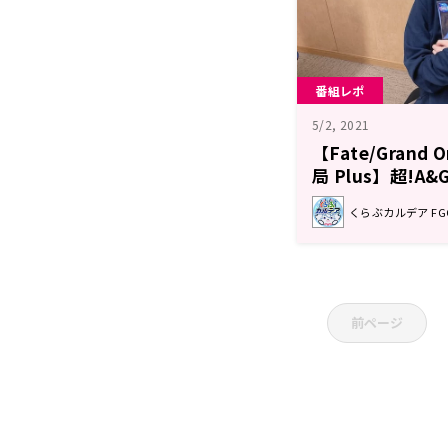
番組レポ
5/2, 2021
【Fate/Grand
局 Plus】超!A
ト
くらぶカルデア F
前ページ