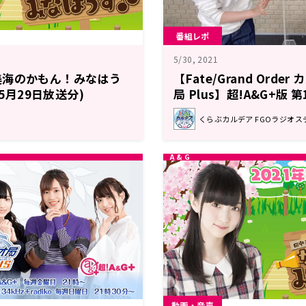
番組レポ
5/30, 2021
美海のかもん！みなはう
【Fate/Grand Orde
年5月29日放送分)
局 Plus】超!A&G+版 
ト
くらぶカルデア FGOラジオス
動画・音声