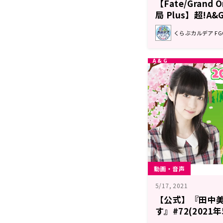
【Fate/Grand
局 Plus】超!A
ト
くらぶカルデア F
動画・音声
5/17, 2021
【公式】『田中
す』#72(2021