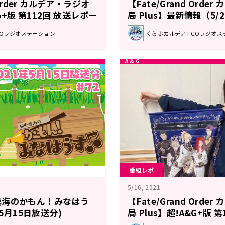
 Order カルデア・ラジオ
【Fate/Grand Orde
&G+版 第112回 放送レポー
局 Plus】最新情報（5/
GOラジオステーション
くらぶカルデア FGOラジオス
番組レポ
5/16, 2021
美海のかもん！みなはう
【Fate/Grand Orde
年5月15日放送分)
局 Plus】超!A&G+版 
ト