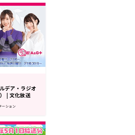
r カルデア・ラジオ
） | 文化放送
テーション