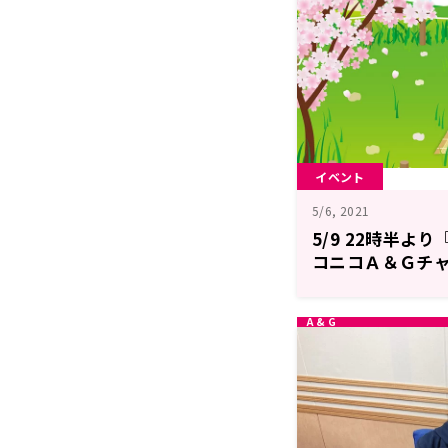
イベント
5/6, 2021
5/9 22時半よ
コニコＡ＆Ｇチ
たい10時間！頑
ル！』スタート