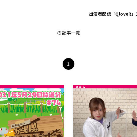
出演者
配信「QloveR」
田中美海
の記事一覧
1