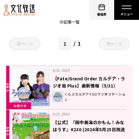
田中美海
番組表
の記事一覧
1
前ページ
次ページ
5/31, 2024
【Fate/Grand Order カルデア・ラ
ジオ局 Plus】最新情報（5/31）
くらぶカルデア FGOラジオステーショ
ン
お知らせ
5/27, 2024
【公式】『田中美海のかもん！みな
はうす』#230 (2024年5月25日放送
分)