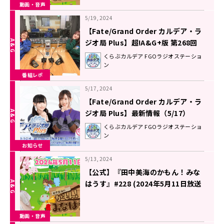
動画・音声
5/19, 2024
【Fate/Grand Order カルデア・ラ
ジオ局 Plus】超!A&G+版 第268回
放送レポート
くらぶカルデア FGOラジオステーショ
ン
番組レポ
5/17, 2024
【Fate/Grand Order カルデア・ラ
ジオ局 Plus】最新情報（5/17）
くらぶカルデア FGOラジオステーショ
ン
お知らせ
5/13, 2024
【公式】『田中美海のかもん！みな
はうす』#228 (2024年5月11日放送
分)
動画・音声