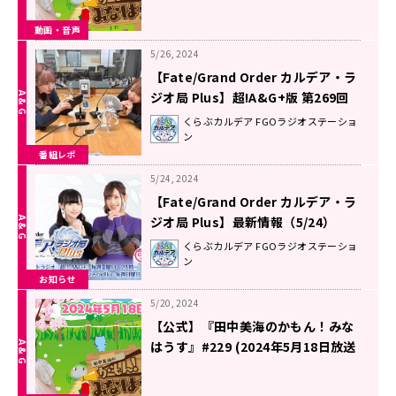
動画・音声
5/26, 2024
【Fate/Grand Order カルデア・ラ
ジオ局 Plus】超!A&G+版 第269回
放送レポート
くらぶカルデア FGOラジオステーショ
ン
番組レポ
5/24, 2024
【Fate/Grand Order カルデア・ラ
ジオ局 Plus】最新情報（5/24）
くらぶカルデア FGOラジオステーショ
ン
お知らせ
5/20, 2024
【公式】『田中美海のかもん！みな
はうす』#229 (2024年5月18日放送
分)