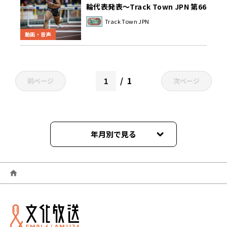
輪代表発表～Track Town JPN 第66
回 2021年7月2日
Track Town JPN
動画・音声
1
前ページ
次ページ
年月別で見る
2022年07月
2021年09月
2021年08月