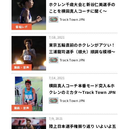
ホクレン千歳大会と新谷仁美選手の
ことを横田真人コーチに聞く～
Track Town JPN第69回2021年7月
Track Town JPN
23日
番組レポ
7/18, 2021
東京五輪直前のホクレンがアツい！
三浦龍司選手（順大）順調な模様～
Track Town JPN 第68回 2021年7
Track Town JPN
月16日
動画・音声
7/14, 2021
横田真人コーチ本番モード突入&ホ
クレンのミカタ～Track Town JPN
第67回 2021年7月9日
Track Town JPN
動画・音声
7/9, 2021
陸上日本選手権振り返り いよいよ五