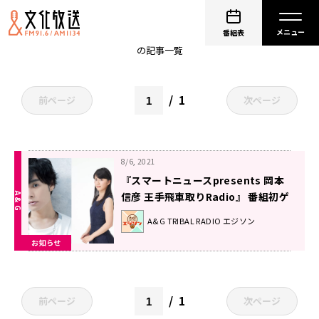
岡本信彦
番組表
の記事一覧
1
前ページ
次ページ
8/6, 2021
『スマートニュースpresents 岡本
信彦 王手飛車取りRadio』 番組初ゲ
ストに、女流棋士・香川愛生が出演
A&G TRIBAL RADIO エジソン
決定！
お知らせ
1
前ページ
次ページ