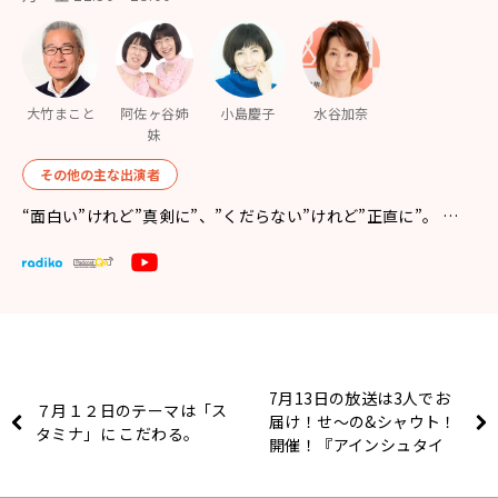
大竹まこと
阿佐ヶ谷姉
小島慶子
水谷加奈
妹
その他の主な出演者
“面白い”けれど”真剣に”、”くだらない”けれど”正直に”。 …
7月13日の放送は3人でお
７月１２日のテーマは「ス
届け！せ〜の&シャウト！
タミナ」に こだわる。
開催！『アインシュタイ
ン・山崎紘菜
Heat&Heart!』