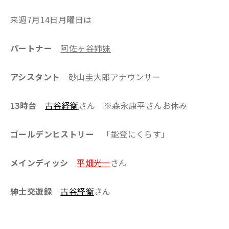
来週7月14日月曜日は
パートナー
阿佐ヶ谷姉妹
アシスタント
砂山圭大郎
アナウンサー
13時台
古谷経衡
さん ※森永康平さんお休み
ゴールデンヒストリー
「能登にくらす」
メインディッシ
平畑光一
さん
紳士交遊録
古谷経衡
さん