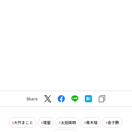
Share
大竹まこと
壇蜜
太田英明
青木理
金子勝