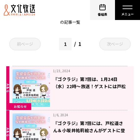
岡本信彦
番組表
の記事一覧
1
前ページ
次ページ
1/23, 2024
『ゴクラジ』第7回は、1月24日
（水）22時～放送！ゲストには戸松
遥さん＆小坂井祐莉絵さんが登場！
お知らせ
1/6, 2024
『ゴクラジ』第7回には、戸松遥さ
ん＆小坂井祐莉絵さんがゲストに登
場＆メール大募集！