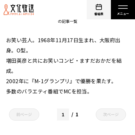
ますだおかだ 岡田圭右
番組表
の記事一覧
お笑い芸人。1968年11月17日生まれ、大阪府出
身。O型。
増田英彦と共にお笑いコンビ・ますだおかだを結
成。
2002年に『M-1グランプリ』で優勝を果たす。
多数のバラエティ番組でMCを担当。
1
前ページ
次ページ