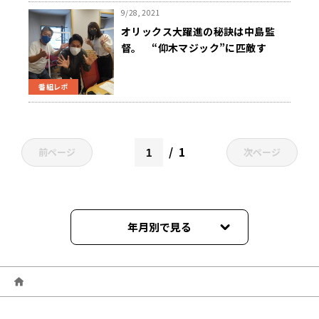
9/28, 2021
オリックス大躍進の秘訣は中島監
督。 “仰木マジック”に匹敵す
る“中島イリュージョン”で優勝狙
う！～9月28日「くにまるジャパン
番組レポ
極」
1
前ページ
次ページ
年月別で見る
2026年04月
2026年03月