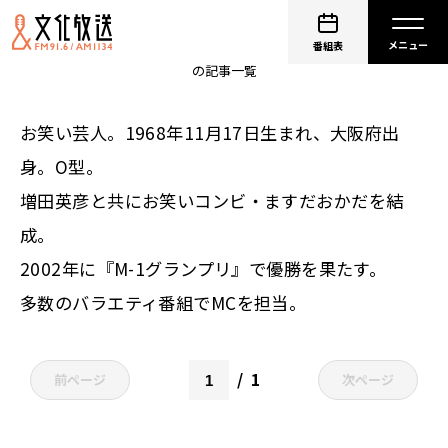
ますだおかだ 岡田圭右
番組表
の記事一覧
お笑い芸人。1968年11月17日生まれ、大阪府出
身。O型。
増田英彦と共にお笑いコンビ・ますだおかだを結
成。
2002年に『M-1グランプリ』で優勝を果たす。
多数のバラエティ番組でMCを担当。
1
前ページ
次ページ