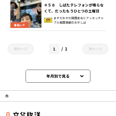
＃５８ しばたテレフォンが鳴らな
くて、だったもうひとつの土曜日
ますだおかだ岡田圭右とアンタッチャ
ブル柴田英嗣のおかしば
番組レポ
1
前ページ
次ページ
年月別で見る
2026年04月
2026年03月
2026年02月