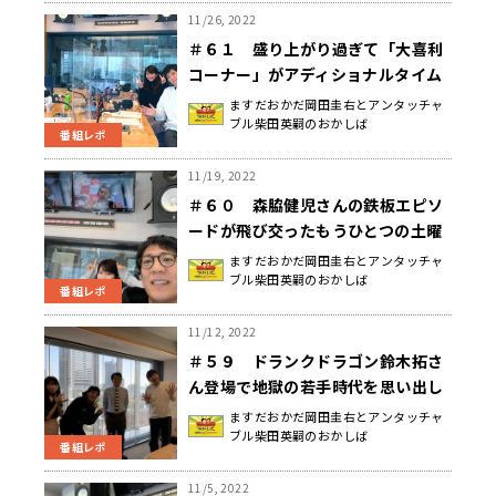
11/26, 2022
＃６１ 盛り上がり過ぎて「大喜利
コーナー」がアディショナルタイム
に突入したもうひとつの土曜日
ますだおかだ岡田圭右とアンタッチャ
ブル柴田英嗣のおかしば
番組レポ
11/19, 2022
＃６０ 森脇健児さんの鉄板エピソ
ードが飛び交ったもうひとつの土曜
日
ますだおかだ岡田圭右とアンタッチャ
ブル柴田英嗣のおかしば
番組レポ
11/12, 2022
＃５９ ドランクドラゴン鈴木拓さ
ん登場で地獄の若手時代を思い出し
たもうひとつの土曜日
ますだおかだ岡田圭右とアンタッチャ
ブル柴田英嗣のおかしば
番組レポ
11/5, 2022