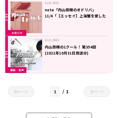
11/4, 2021
note「内山昂輝のオドリバ」
11/4「【エッセイ】上海蟹を愛した
日々 ２」を更新しました
お知らせ
11/2, 2021
内山昂輝の1クール！ 第354回
(2021年10月31日放送分)
動画・音声
1
前ページ
次ページ