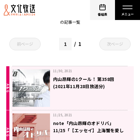
非公開: 内山昂輝
番組表
の記事一覧
1
前ページ
次ページ
11/30, 2021
内山昂輝の1クール！ 第358回
(2021年11月28日放送分)
11/25, 2021
note「内山昂輝のオドリバ」
11/25「【エッセイ】上海蟹を愛し
た日々 5」を更新しました