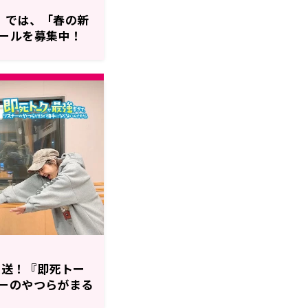
』では、「春の新
ールを募集中！
 放送！『即死トー
ーのやつらがまる
が。』第12回！