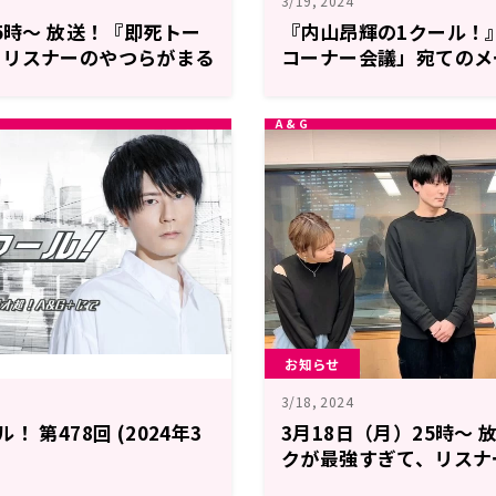
3/19, 2024
25時～ 放送！『即死トー
『内山昂輝の1クール！
、リスナーのやつらがまる
コーナー会議」宛てのメ
いんですが。』最終回！
お知らせ
3/18, 2024
 第478回 (2024年3
3月18日（月）25時～
クが最強すぎて、リスナ
で相手にならないんです