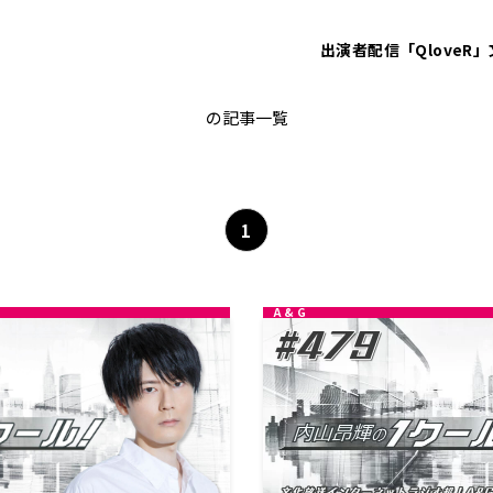
出演者
配信「QloveR」
非公開: 内山昂輝
の記事一覧
1