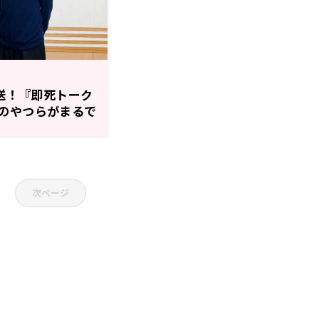
放送！『即死トーク
のやつらがまるで
。』第10回！
次ページ