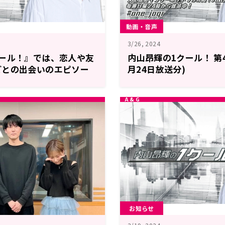
動画・音声
3/26, 2024
クール！』では、恋人や友
内山昂輝の1クール！ 第47
どとの出会いのエピソー
月24日放送分)
ここで、出会いました】
お知らせ