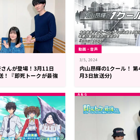
動画・音声
3/5, 2024
さんが登場！3月11日
内山昂輝の1クール！ 第47
放送！『即死トークが最強
月3日放送分)
ーのやつらがまるで相手に
。』第11回！