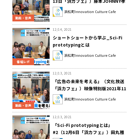
13日「浜カフェ」）藤本JOHNNY孝
博（株式会社TFJ NEXT代表取締役
浜松町Innovation Culture Cafe
社長）清水 精太（東京ガス株式会社
動画・音声
ソリューション共創部長）
12/14, 2021
ショートショートから学ぶ_Sci-Fi
prototypingとは
浜松町Innovation Culture Cafe
番組レポ
12/13, 2021
「広告の未来を考える」（文化放送
「浜カフェ」）映像特別版2021年11
月15日22日
浜松町Innovation Culture Cafe
動画・音声
12/13, 2021
「Sci-Fi prototypingとは」
#2（12月6日「浜カフェ」）田丸雅