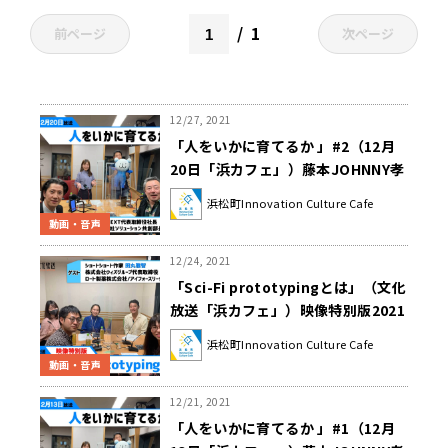
1
前ページ
次ページ
12/27, 2021
「人をいかに育てるか 」#2（12月
20日「浜カフェ」）藤本JOHNNY孝
博（株式会社TFJ NEXT代表取締役
浜松町Innovation Culture Cafe
社長）清水 精太（東京ガス株式会社
動画・音声
ソリューション共創部長）
12/24, 2021
「Sci-Fi prototypingとは」（文化
放送「浜カフェ」）映像特別版2021
年11月29日/12月6日 田丸雅智/奥
浜松町Innovation Culture Cafe
田浩美/長岡 里奈
動画・音声
12/21, 2021
「人をいかに育てるか 」#1（12月