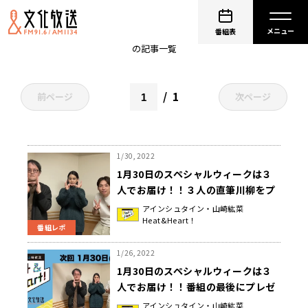
山崎紘菜
番組表
の記事一覧
1
前ページ
次ページ
1/30, 2022
1月30日のスペシャルウィークは３
人でお届け！！３人の直筆川柳をプ
レゼント！！『アインシュタイン・
アインシュタイン・山崎紘菜
Heat&Heart！
山崎紘菜 Heat&Heart!』
番組レポ
1/26, 2022
1月30日のスペシャルウィークは３
人でお届け！！番組の最後にプレゼ
ントのお知らせも♪『アインシュタ
アインシュタイン・山崎紘菜