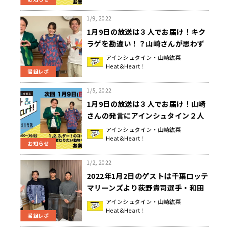
Heat&Heart!』
1/9, 2022
1月9日の放送は３人でお届け！キク
ラゲを勘違い！？山崎さんが思わず
赤面ッ！！『アインシュタイン・山
アインシュタイン・山崎紘菜
Heat&Heart！
崎紘菜 Heat&Heart!』
番組レポ
1/5, 2022
1月9日の放送は３人でお届け！山崎
さんの発言にアインシュタイン２人
がドン引き・・・？『アインシュタ
アインシュタイン・山崎紘菜
Heat&Heart！
イン・山崎紘菜 Heat&Heart!』
お知らせ
1/2, 2022
2022年1月2日のゲストは千葉ロッテ
マリーンズより荻野貴司選手・和田
康士朗選手が登場！盗塁王が語る盗
アインシュタイン・山崎紘菜
Heat&Heart！
塁の極意！『アインシュタイン・山
番組レポ
崎紘菜 Heat&Heart!』