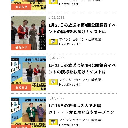
Heat&Heart！
イン・山崎紘菜 Heat&Heart!』
お知らせ
1/23, 2022
1月23日の放送は第4回公開録音イベ
ントの模様をお届け！ゲストは
SKE48・須田亜香里さん！『アイン
アインシュタイン・山崎紘菜
Heat&Heart！
シュタイン・山崎紘菜
番組レポ
Heat&Heart!』
1/20, 2022
1月23日の放送は第4回公開録音イベ
ントの模様をお届け！ゲストは
SKE48・須田亜香里さん！『アイン
アインシュタイン・山崎紘菜
Heat&Heart！
シュタイン・山崎紘菜
お知らせ
Heat&Heart!』
1/13, 2022
1月16日の放送は３人でお届
け！・・・かと思いきやオープニン
グにまさかのゲストが！？『アイン
アインシュタイン・山崎紘菜
Heat&Heart！
シュタイン・山崎紘菜
お知らせ