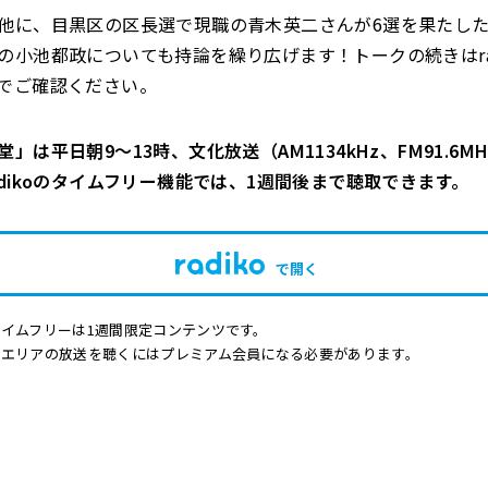
他に、目黒区の区長選で現職の青木英二さんが6選を果たし
の小池都政についても持論を繰り広げます！トークの続きはrad
でご確認ください。
」は平日朝9～13時、文化放送（AM1134kHz、FM91.6MHz
adikoのタイムフリー機能では、1週間後まで聴取できます。
で開く
イムフリーは1週間限定コンテンツです。
他エリアの放送を聴くにはプレミアム会員になる必要があります。