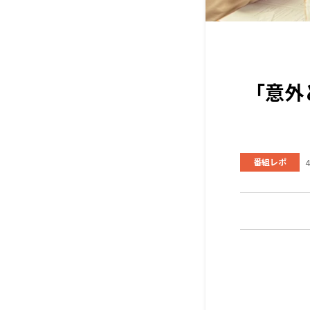
「意外
番組レポ
4