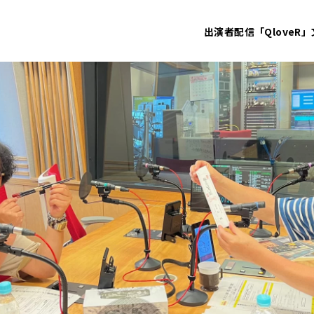
出演者
配信「QloveR」