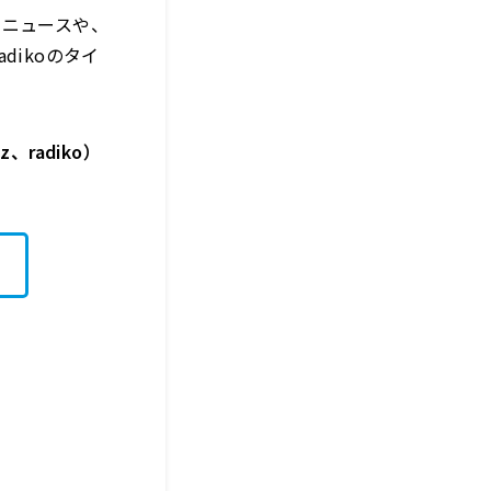
たニュースや、
ikoのタイ
、radiko）