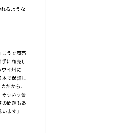
われるような
向こうで商売
相手に商売し
ハワイ州に
日本で保証し
リカだから、
。そういう苦
替の問題もあ
思います」