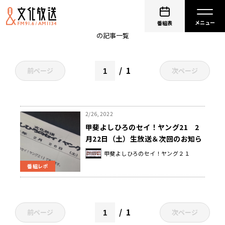
松藤英男
番組表
の記事一覧
1
前ページ
次ページ
2/26, 2022
甲斐よしひろのセイ！ヤング21 2
月22日（土）生放送＆次回のお知ら
せ
甲斐よしひろのセイ！ヤング２１
番組レポ
1
前ページ
次ページ