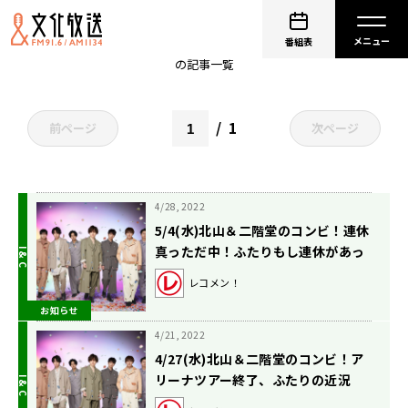
Kis-My-Ft2
番組表
の記事一覧
1
前ページ
次ページ
4/28, 2022
5/4(水)北山＆二階堂のコンビ！連休
真っただ中！ふたりもし連休があっ
たら？
レコメン！
お知らせ
4/21, 2022
4/27(水)北山＆二階堂のコンビ！ア
リーナツアー終了、ふたりの近況
は？