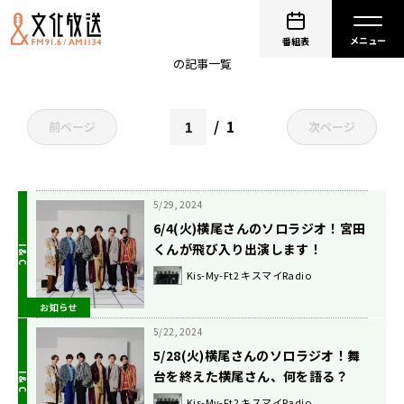
Kis-My-Ft2
番組表
の記事一覧
1
前ページ
次ページ
5/29, 2024
6/4(火)横尾さんのソロラジオ！宮田
くんが飛び入り出演します！
Kis-My-Ft2 キスマイRadio
お知らせ
5/22, 2024
5/28(火)横尾さんのソロラジオ！舞
台を終えた横尾さん、何を語る？
Kis-My-Ft2 キスマイRadio