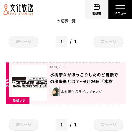
福圓美里
番組表
の記事一覧
1
前ページ
次ページ
6/28, 2022
水樹奈々がほっこりしたのど自慢で
の出来事とは？〜6月26日「水樹
奈々 スマイルギャング」
水樹奈々 スマイルギャング
番組レポ
1
前ページ
次ページ