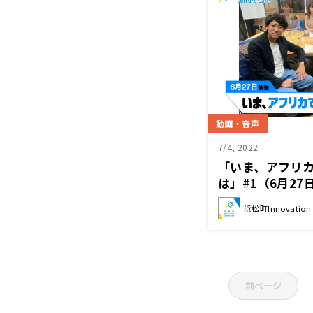
動画・音声
7/4, 2022
「いま、アフリ
は」#1（6月2
寺久保拓摩(アン
浜松町Innovation C
本千津(RICCI E
前ページ