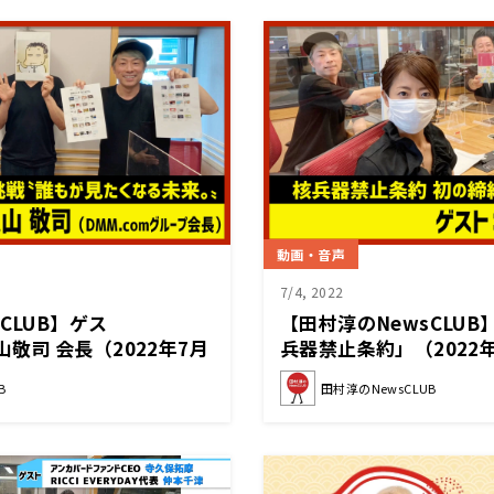
動画・音声
7/4, 2022
CLUB】ゲス
【田村淳のNewsCLUB
亀山敬司 会長（2022年7月
兵器禁止条約」（2022
B
田村淳のNewsCLUB