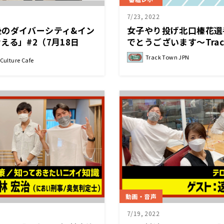
7/23, 2022
後のダイバーシティ&イン
女子やり投げ北口榛花選
える」#2（7月18日
でとうございます～Track
ェ」）中嶋弓子（日本財
Track Town JPN
ulture Cafe
京2020パラリンピッ
スト(東京ガス)）
動画・音声
7/19, 2022