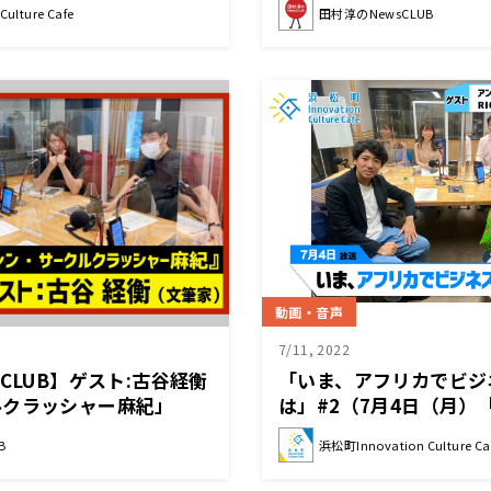
ulture Cafe
田村淳のNewsCLUB
京2020パラリンピッ
スト(東京ガス)）
動画・音声
7/11, 2022
CLUB】ゲスト:古谷経衡
「いま、アフリカでビジ
ルクラッシャー麻紀」
は」#2（7月4日（月）
日前半）
久保拓摩(アンカバードフ
B
浜松町Innovation Culture Ca
千津(RICCI EVERYDAY