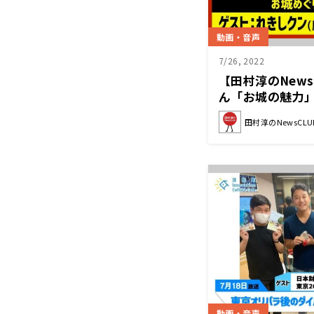
動画・音声
7/26, 2022
【田村淳のNews
ん「お城の魅力」（
半）
田村淳のNewsCLU
動画・音声