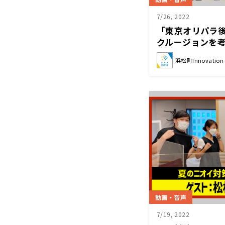
7/26, 2022
「東京オリパラ
クルージョンを考
（月）「浜カフ
浜松町Innovation C
団）木村敬一（東
ク・水泳金メダリ
動画・音声
7/19, 2022