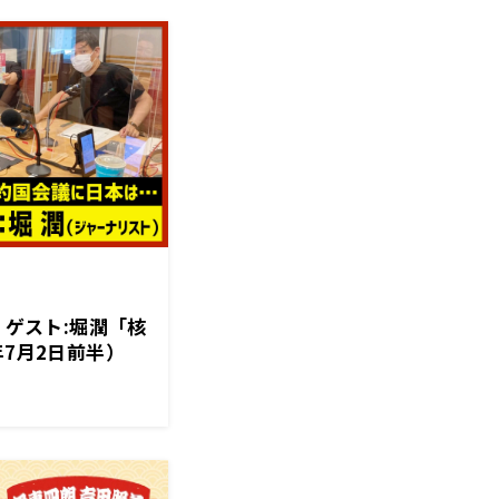
】ゲスト:堀潤「核
年7月2日前半）