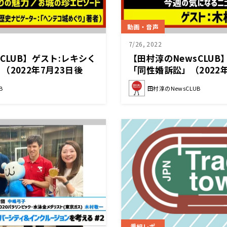
動画・音声
7/26, 2022
CLUB】ゲスト:レキシく
【田村淳のNewsCLUB
2022年7月23日後
「同性婚訴訟」（2022
B
田村淳のNewsCLUB
番組レポ