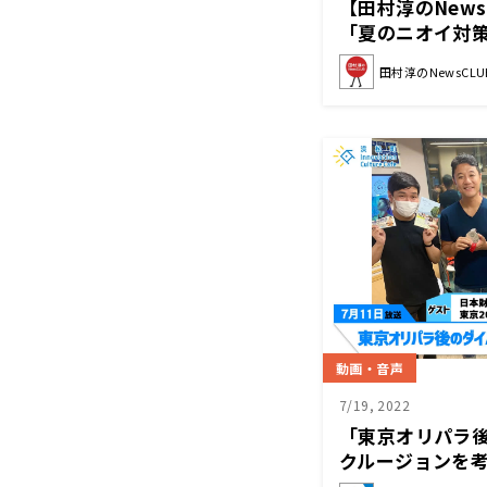
【田村淳のNews
「夏のニオイ対策」
半）
田村淳のNewsCLU
動画・音声
7/19, 2022
「東京オリパラ
クルージョンを考
（月）「浜カフ