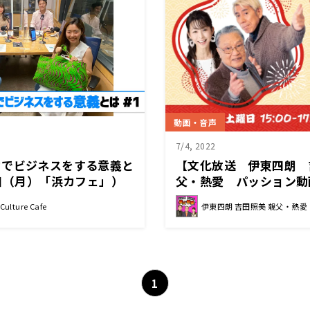
動画・音声
7/4, 2022
カでビジネスをする意義と
【文化放送 伊東四朗 
7日（月）「浜カフェ」）
父・熱愛 パッション動画】
カバードファンドCEO)仲
前半スタジオフォトで振
ulture Cafe
伊東四朗 吉田照美 親父・熱愛
VERYDAY代表)
1