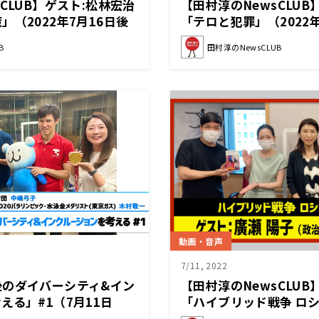
CLUB】ゲスト:松林宏治
【田村淳のNewsCLUB
（2022年7月16日後
「テロと犯罪」（2022
B
田村淳のNewsCLUB
動画・音声
7/11, 2022
後のダイバーシティ&イン
【田村淳のNewsCLUB
える」#1（7月11日
「ハイブリッド戦争 ロ
ェ」）中嶋弓子（日本財
戦略」（2022年7月9日