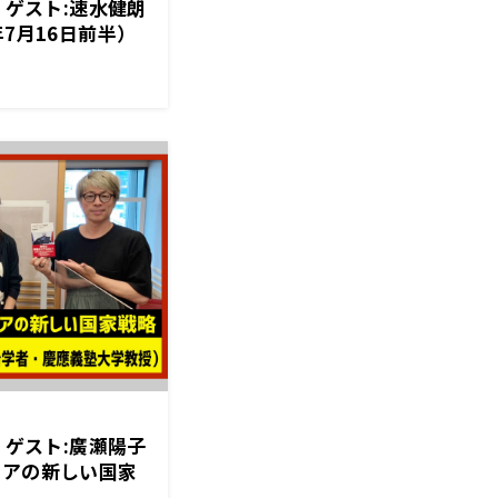
】ゲスト:速水健朗
年7月16日前半）
】ゲスト:廣瀬陽子
シアの新しい国家
後半）