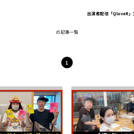
出演者
配信「QloveR」
動画・音声
の記事一覧
1