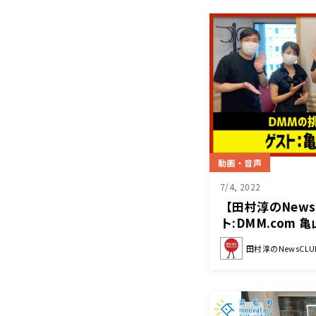
動画・音声
7/4, 2022
【田村淳のNews
ト:DMM.com 
2日後半）
田村淳のNewsCLU