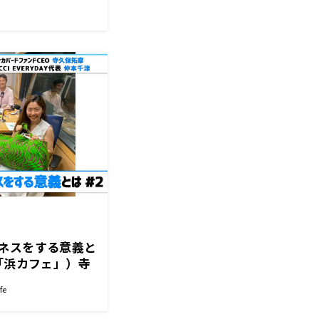
ネスをする意義と
「浜カフェ」）寺
ァンドCEO)仲本
fe
代表)