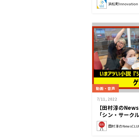
浜松町Innovation C
団）木村敬一（東
ク・水泳金メダリ
動画・音声
7/11, 2022
【田村淳のNews
「シン・サーク
（2022年7月9
田村淳のNewsCLU