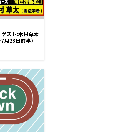
】ゲスト:木村草太
年7月23日前半）