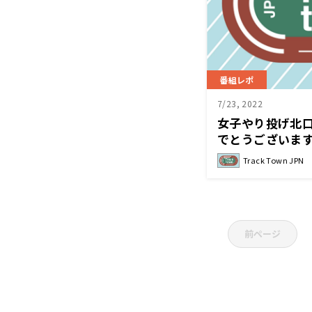
番組レポ
7/23, 2022
女子やり投げ北
でとうございます～T
Track Town JPN
前ページ