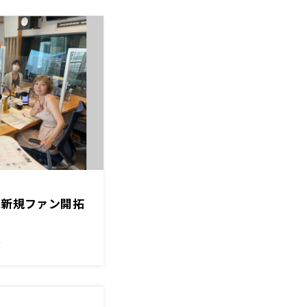
は新規ファン開拓
！