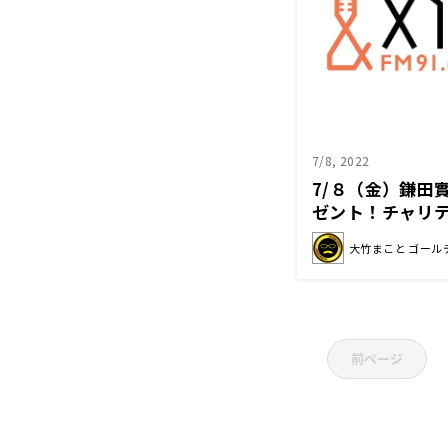
7/8, 2022
7/８（金）鎌田
ゼント！チャリ
大地の上に」も
大竹まこと ゴール
い！
前ページ