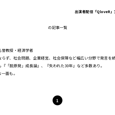
出演者
配信「QloveR」
金子勝
の記事一覧
。
名誉教授・経済学者
ならず、社会問題、企業経営、社会保障など幅広い分野で発言を
も『「脱原発」成長論』、『失われた30年』など多数あり。
な一面も。
1