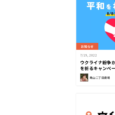
お知らせ
7/19, 2022
ウクライナ紛争
を祈るキャンペー
りさん 平和をね
青山二丁目劇場
（月)～12日（金