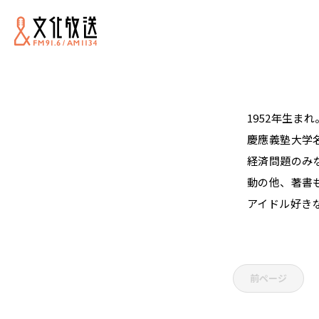
1952年生まれ
慶應義塾大学
経済問題のみ
動の他、著書
アイドル好き
前ページ