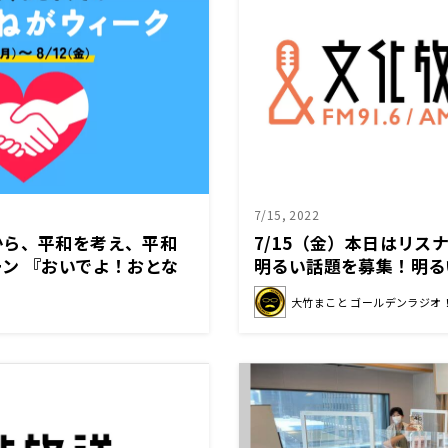
7/15, 2022
から、平和を考え、平和
7/15（金）本日はリス
ン 『おいでよ！おとな
明るい話題を募集！明る
がウィーク』 8月8日
しました！
大竹まこと ゴールデンラジオ
）