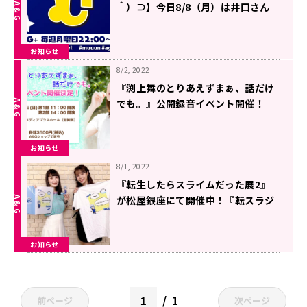
＾）⊃】今日8/8（月）は井口さん
リモート出演
お知らせ
8/2, 2022
『渕上舞のとりあえずまぁ、話だけ
でも。』公開録音イベント開催！
お知らせ
8/1, 2022
『転生したらスライムだった展2』
が松屋銀座にて開催中！『転スラジ
オ』グッズも販売！
お知らせ
1
前ページ
次ページ