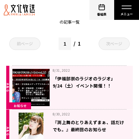
イベント
番組表
の記事一覧
1
前ページ
次ページ
8/31, 2022
「伊福部崇のラジオのラジオ」
9/24（土）イベント開催！！
お知らせ
8/30, 2022
『渕上舞のとりあえずまぁ、話だけ
でも。』最終回のお知らせ