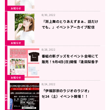
お知らせ
8/30, 2022
『渕上舞のとりあえずまぁ、話だけ
でも。』イベントアーカイブ配信
中！
お知らせ
8/28, 2022
番組の新グッズをイベント会場にて
販売！9月4日(日)開催『逢田梨香子
のRARARAdio ようこそ、おこしく
ださいました！』
お知らせ
8/24, 2022
「伊福部崇のラジオのラジオ」
9/24（土）イベント開催！！