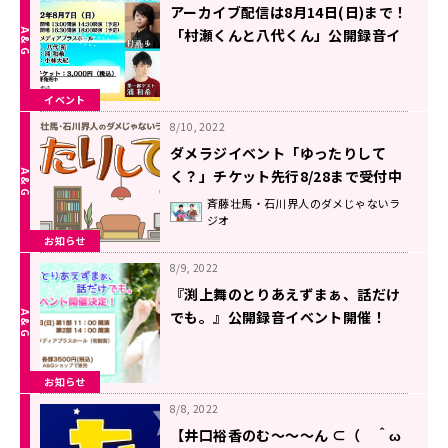
アーカイブ配信は8月14日(日)まで！
「村瀬くんと八代くん」公開録音イ
ベント。ゲストは浦和希、小林大紀
イベント
8/10, 2022
ダメラジイベント「ゆったりして
く？」チケット先行8/28まで受付中
斉藤壮馬・石川界人のダメじゃないラ
ジオ
お知らせ
8/9, 2022
『渕上舞のとりあえずまぁ、話だけ
でも。』公開録音イベント開催！
お知らせ
8/8, 2022
【井口裕香のむ～～～ん ⊂（ ＾ω