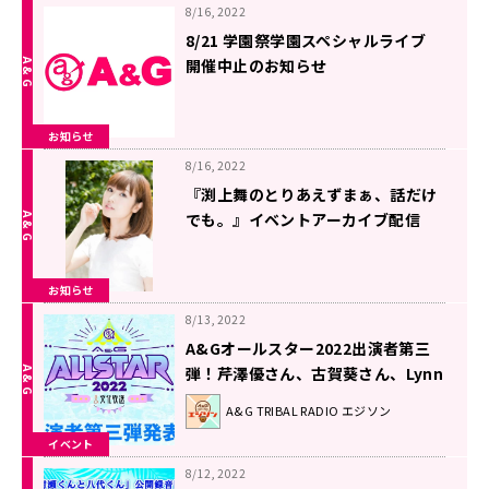
8/16, 2022
8/21 学園祭学園スペシャルライブ
開催中止のお知らせ
お知らせ
8/16, 2022
『渕上舞のとりあえずまぁ、話だけ
でも。』イベントアーカイブ配信
中！
お知らせ
8/13, 2022
A&Gオールスター2022出演者第三
弾！芹澤優さん、古賀葵さん、Lynn
さんの出演が決定！
A&G TRIBAL RADIO エジソン
イベント
8/12, 2022