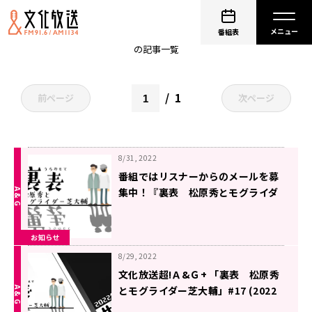
非公開: 芝大輔（モグライダー）
番組表
の記事一覧
1
前ページ
次ページ
8/31, 2022
番組ではリスナーからのメールを募
集中！『裏表 松原秀とモグライダ
ー芝大輔』毎週土曜27時30分～放送
中
お知らせ
8/29, 2022
文化放送超!Ａ&Ｇ+ 「裏表 松原秀
とモグライダー芝大輔」#17 (2022
年8月27日放送分)