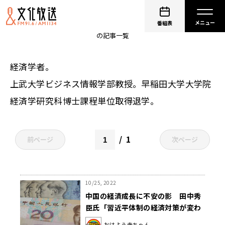
田中秀臣
番組表
の記事一覧
経済学者。
上武大学ビジネス情報学部教授。早稲田大学大学院
経済学研究科博士課程単位取得退学。
1
前ページ
次ページ
10/25, 2022
中国の経済成長に不安の影 田中秀
臣氏「習近平体制の経済対策が変わ
らない限り、長期的な低迷も」
おはよう寺ちゃん