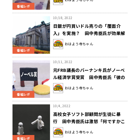
番組レポ
10/18, 2022
日銀が円買いドル売りの「覆面介
入」を実施？ 田中秀臣氏が効果解
説「長期的に見て変動が多少静まる
おはよう寺ちゃん
程度」
番組レポ
10/11, 2022
元FRB議長のバーナンキ氏がノーベ
ル経済学賞受賞 田中秀臣氏「彼の
論文はリフレ派の基礎」
おはよう寺ちゃん
番組レポ
10/4, 2022
高校女子ソフト部顧問が生徒に暴
行 田中秀臣氏は激怒「何ですかこ
の人、警察呼ぶべきです」
おはよう寺ちゃん
番組レポ