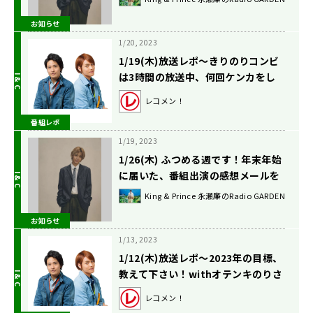
お知らせ
1/20, 2023
1/19(木)放送レポ〜きりのりコンビ
は3時間の放送中、何回ケンカをし
たでしょう？の巻〜
レコメン！
番組レポ
1/19, 2023
1/26(木) ふつめる週です！年末年始
に届いた、番組出演の感想メールを
紹介！
King & Prince 永瀬廉のRadio GARDEN
お知らせ
1/13, 2023
1/12(木)放送レポ〜2023年の目標、
教えて下さい！withオテンキのりさ
んのリモート七変化を添えて〜の巻
レコメン！