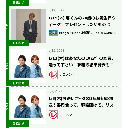
番組レポ
1/12, 2023
1/19(木) 廉くんの24歳のお誕生日ウ
ィーク！プレゼントしたいものは
何？
King & Prince 永瀬廉のRadio GARDEN
お知らせ
1/12, 2023
1/12(木)はあなたの2023年の宣言、
送って下さい！夢箱の結果発表も！
レコメン！
お知らせ
1/6, 2023
1/5(木)放送レポ〜2023年最初の放
送！寿司食って、夢箱開けて、リス
ナーに100万円請求して…の巻〜
レコメン！
番組レポ