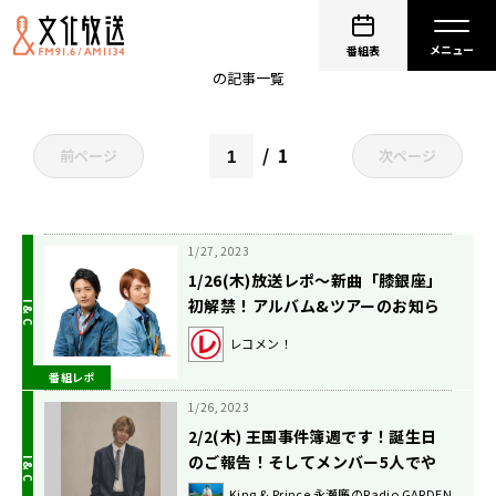
非公開: 中間淳太（WEST.）
番組表
の記事一覧
1
前ページ
次ページ
1/27, 2023
1/26(木)放送レポ〜新曲「膝銀座」
初解禁！アルバム&ツアーのお知ら
せも満載！あと焼きそばの話！の
レコメン！
巻〜
番組レポ
1/26, 2023
2/2(木) 王国事件簿週です！誕生日
のご報告！そしてメンバー5人でや
ったこととは？
King & Prince 永瀬廉のRadio GARDEN