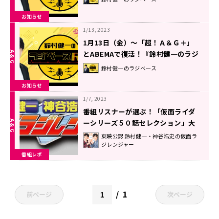
お知らせ
1/13, 2023
1月13日（金）～「超！Ａ＆Ｇ＋」
とABEMAで復活！『鈴村健一のラジ
ベースRX』
鈴村健一のラジベース
お知らせ
1/7, 2023
番組リスナーが選ぶ！「仮面ライダ
ーシリーズ５０話セレクション」大
公開！！
東映公認 鈴村健一・神谷浩史の仮面ラ
ジレンジャー
番組レポ
1
前ページ
次ページ