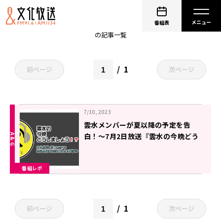
非公開: 早乙女じょうじ
番組表
の記事一覧
1
前ページ
次ページ
7/10, 2023
雲水メンバーが夏以降の予定を告
白！〜7月2日放送『雲水の今晩どう
しましょう！？』
番組レポ
1
前ページ
次ページ