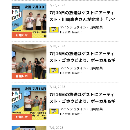
7/27, 2023
7月30日の放送はゲストにアーティ
スト・川崎鷹也さんが登場♪『アイ
ンシュタイン・山崎紘菜
アインシュタイン・山崎紘菜
Heat&Heart！
Heat&Heart!』
お知らせ
7/16, 2023
7月16日の放送はゲストにアーティ
スト・ゴホウビより、ボーカル&ギ
ターのcodyさんと、ボーカル&キー
アインシュタイン・山崎紘菜
Heat&Heart！
ボードのスージーさんが登場！どこ
番組レポ
からが”おじさん構文”？『アインシ
ュタイン・山崎紘菜
7/13, 2023
Heat&Heart!』
7月16日の放送はゲストにアーティ
スト・ゴホウビより、ボーカル&ギ
ターのcodyさんと、ボーカル&キー
アインシュタイン・山崎紘菜
Heat&Heart！
ボードのスージーさんが登場！！
お知らせ
『アインシュタイン・山崎紘菜
Heat&Heart!』
7/9, 2023