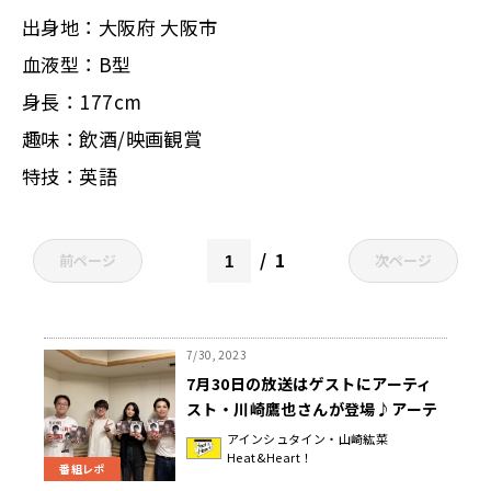
出身地：大阪府 大阪市
血液型：B型
身長：177cm
趣味：飲酒/映画観賞
特技：英語
1
前ページ
次ページ
7/30, 2023
7月30日の放送はゲストにアーティ
スト・川崎鷹也さんが登場♪アーテ
ィスト仲間・優里さんとのプライベ
アインシュタイン・山崎紘菜
Heat&Heart！
ートを暴露！『アインシュタイン・
番組レポ
山崎紘菜 Heat&Heart!』