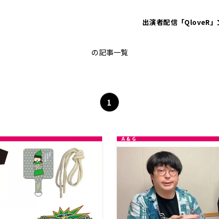
出演者
配信「QloveR」
本渡楓
の記事一覧
1