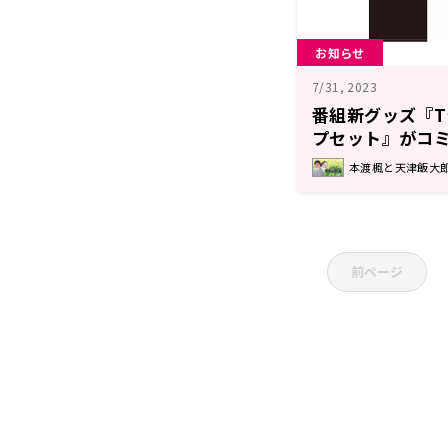
お知らせ
7/31, 2023
番組新グッズ『
プセット』がコミ
定！！【本渡楓
本渡楓と天津飯大
戦」】
前ページ