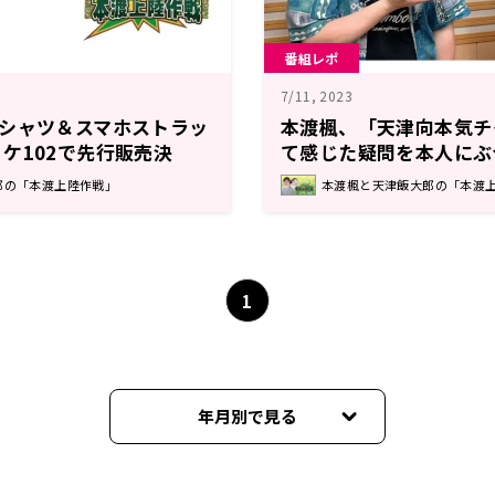
番組レポ
7/11, 2023
Tシャツ＆スマホストラッ
本渡楓、「天津向本気チ
ケ102で先行販売決
て感じた疑問を本人にぶ
と天津向の「本渡上陸作
10日放送『本渡楓と天
郎の「本渡上陸作戦」
本渡楓と天津飯大郎の「本渡
作戦」』
1
年月別で見る
2026年06月