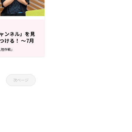
ャンネル」を見
つける！ ～7月
津向の「本渡上陸
上陸作戦」
次ページ