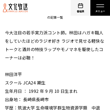
非公開: ザ・マミィ
番組表
の記事一覧
今大注目の若手実力派コント師。林田はハガキ職人
をしていたほどのラジオ好き ラジオで見せる軽快な
トークと酒井の特技ラップやモノマネを駆使したコ
ーナーは必聴！
林田洋平
スクール JCA24 期生
生年月日 ： 1992 年 9 月 10 日生まれ
出身地： 長崎県長崎市
学歴：筑波大学 生命環境学群生物資源学類 中退