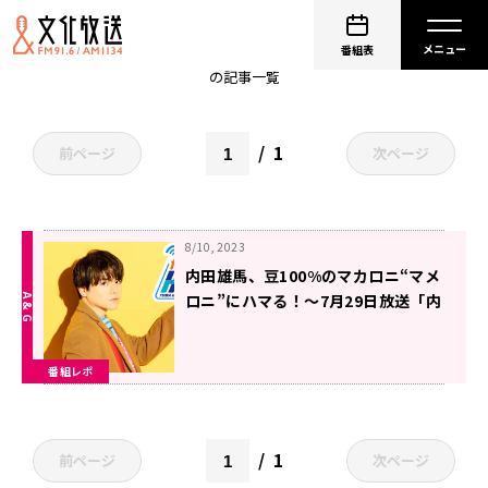
非公開: 内田雄馬
番組表
の記事一覧
1
前ページ
次ページ
8/10, 2023
内田雄馬、豆100%のマカロニ“マメ
ロニ”にハマる！～7月29日放送「内
田雄馬 Heart Heat Hop」
番組レポ
1
前ページ
次ページ