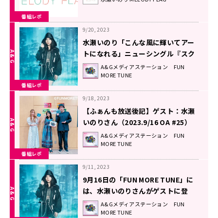
FLAG』
番組レポ
9/20, 2023
水瀬いのり「こんな風に輝いてアー
トになれる」ニューシングル『スク
ラップアート』に込めた想い！
A&Gメディアステーション FUN
MORE TUNE
番組レポ
9/18, 2023
【ふぁんも放送後記】ゲスト：水瀬
いのりさん（2023.9/16 OA #25）
A&Gメディアステーション FUN
MORE TUNE
番組レポ
9/11, 2023
9月16日の「FUN MORE TUNE」に
は、水瀬いのりさんがゲストに登
場！！
A&Gメディアステーション FUN
MORE TUNE