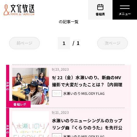
水瀬いのり
番組表
の記事一覧
1
前ページ
次ページ
9/23, 2023
9/ 22（金）水瀬いのり、新曲のMV
撮影で大変だったことは？【内田理
央のレコメン！FRIDAY】
水瀬いのり MELODY FLAG
番組レポ
9/21, 2023
水瀬いのりニューシングルのカップ
リング曲『くらりのうた』を先行公
開！〜9月3日『水瀬いのりMELODY
水瀬いのり MELODY FLAG