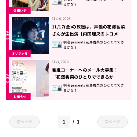
るかな？
央のレコメン！FRIDAY】
番組レポ
11/10, 2023
11/17(金)の放送は、声優の花澤香菜
さんが生出演【内田理央のレコメ
ン！FRIDAY】
明治 presents 花澤香菜のひとりででき
るかな？
オリジナル
11/3, 2023
番組コーナーへのメール大募集！
「花澤香菜のひとりでできるか
な？」
明治 presents 花澤香菜のひとりででき
るかな？
お知らせ
1
前ページ
次ページ