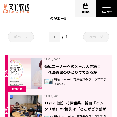
花澤香菜
番組表
の記事一覧
1
前ページ
次ページ
11/21, 2023
番組コーナーへのメール大募集！
「花澤香菜のひとりでできるか
な？」
明治 presents 花澤香菜のひとりででき
るかな？
お知らせ
11/18, 2023
11/17（金）花澤香菜、新曲『イン
タリオ』MV撮影は「どこがどう繋が
るかもわからなかった！」【内田理
明治 presents 花澤香菜のひとりででき