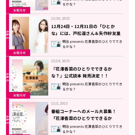
るかな？
お知らせ
12/20, 2023
12月24日・12月31日の「ひとか
な」には、戸松遥さん＆矢作紗友里
さんがゲストに登場！クリスマスパ
明治 presents 花澤香菜のひとりででき
るかな？
ーティー＆忘年会をお届け！！
お知らせ
12/10, 2023
『花澤香菜のひとりでできるか
な？』公式読本 発売決定！！
明治 presents 花澤香菜のひとりででき
るかな？
お知らせ
12/2, 2023
番組コーナーへのメール大募集！
「花澤香菜のひとりでできるか
な？」
明治 presents 花澤香菜のひとりででき
るかな？